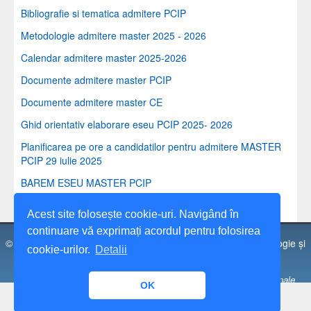
Bibliografie si tematica admitere PCIP
Metodologie admitere master 2025 - 2026
Calendar admitere master 2025-2026
Documente admitere master PCIP
Documente admitere master CE
Ghid orientativ elaborare eseu PCIP 2025- 2026
Planificarea pe ore a candidatilor pentru admitere MASTER
PCIP 29 iulie 2025
BAREM ESEU MASTER PCIP
REZULTATE FINALE ADMITERE ETAPA I PCIP 2025-2026
Acest site folosește cookie-uri. Navigând în
continuare vă exprimați acordul pentru folosirea
© 1991 - 2026 Universitatea Spiru Haret, Facultatea de Psihologie și
cookie-urilor.
Detalii
Științele Educației, Brașov.
Universitatea „Spiru Haret” București este operator de date personale
OK
notificat sub nr. 17750