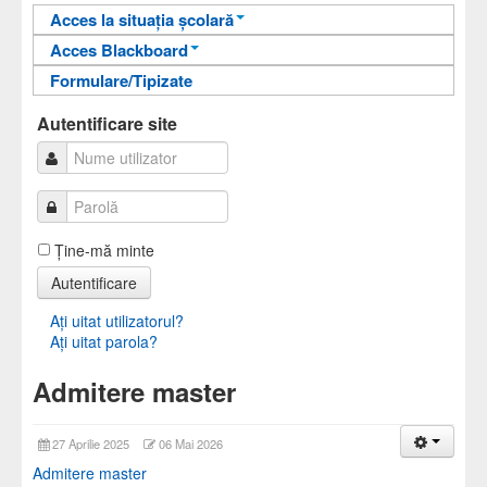
Acces la situația școlară
Acces Blackboard
Informații pentru acces
Formulare/Tipizate
Informații pentru acces
Autentificare
Autentificare
Autentificare site
Ţine-mă minte
Autentificare
Aţi uitat utilizatorul?
Aţi uitat parola?
Admitere master
27 Aprilie 2025
06 Mai 2026
Admitere master