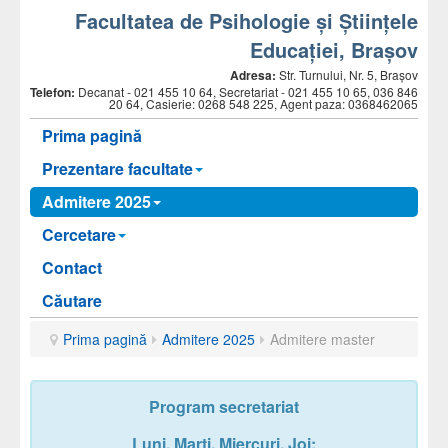
Facultatea de Psihologie și Științele
Educației, Brașov
Adresa:
Str. Turnului, Nr. 5, Brașov
Telefon:
Decanat -
021 455 10 64, Secretariat - 021 455 10 65, 036 846
20 64, Casierie: 0268 548 225, Agent paza: 0368462065
Prima pagină
Prezentare facultate
Admitere 2025
Cercetare
Contact
Căutare
Prima pagină
Admitere 2025
Admitere master
Program secretariat
Luni,
Marți,
Miercuri
, Joi
: