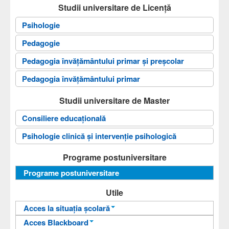
Studii universitare de Licență
Psihologie
Pedagogie
Pedagogia învăţământului primar și preșcolar
Pedagogia învăţământului primar
Studii universitare de Master
Consiliere educațională
Psihologie clinică și intervenție psihologică
Programe postuniversitare
Programe postuniversitare
Utile
Acces la situația școlară
Acces Blackboard
Informații pentru acces