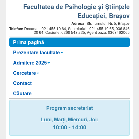
Facultatea de Psihologie și Științele
Educației, Brașov
Adresa:
Str. Turnului, Nr. 5, Brașov
Telefon:
Decanat -
021 455 10 64, Secretariat - 021 455 10 65, 036 846
20 64, Casierie: 0268 548 225, Agent paza: 0368462065
Prima pagină
Prezentare facultate
Admitere 2025
Cercetare
Contact
Căutare
Program secretariat
Luni,
Marți,
Miercuri
, Joi
:
10:00 - 14:00