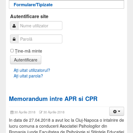
Formulare/Tipizate
Informații pentru acces
Autentificare
Autentificare
Autentificare site
Ţine-mă minte
Autentificare
Aţi uitat utilizatorul?
Aţi uitat parola?
Memorandum intre APR si CPR
30 Aprilie 2018
30 Aprilie 2018
In data de 27.04.2018 a avut loc la Cluj-Napoca o intalnire de
lucru comuna a conducerii Asociatiei Psihologilor din
Romania (unde Facultatea de Psihologie si Stiintele Educatiei