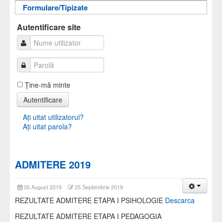
Formulare/Tipizate
Informații pentru acces
Autentificare
Autentificare
Autentificare site
Ţine-mă minte
Autentificare
Aţi uitat utilizatorul?
Aţi uitat parola?
ADMITERE 2019
05 August 2019
25 Septembrie 2019
REZULTATE ADMITERE ETAPA I PSIHOLOGIE
Descarca
REZULTATE ADMITERE ETAPA I PEDAGOGIA