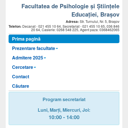
Facultatea de Psihologie și Științele
Educației, Brașov
Adresa:
Str. Turnului, Nr. 5, Brașov
Telefon:
Decanat -
021 455 10 64, Secretariat - 021 455 10 65, 036 846
20 64, Casierie: 0268 548 225, Agent paza: 0368462065
Prima pagină
Prezentare facultate
Admitere 2025
Cercetare
Contact
Căutare
Program secretariat
Luni,
Marți,
Miercuri
, Joi
:
10:00 - 14:00