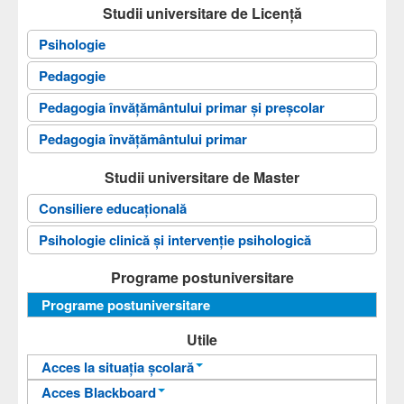
Studii universitare de Licență
Psihologie
Pedagogie
Pedagogia învăţământului primar și preșcolar
Pedagogia învăţământului primar
Studii universitare de Master
Consiliere educațională
Psihologie clinică și intervenție psihologică
Programe postuniversitare
Programe postuniversitare
Utile
Acces la situația școlară
Acces Blackboard
Informații pentru acces