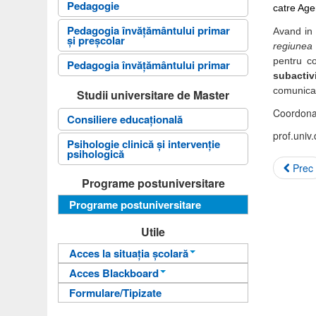
Pedagogie
catre Age
Pedagogia învăţământului primar
Avand in v
și preșcolar
regiunea 
pentru co
Pedagogia învăţământului primar
subactiv
comunicar
Studii universitare de Master
Coordonat
Consiliere educațională
prof.univ
Psihologie clinică și intervenție
psihologică
Prec
Programe postuniversitare
Programe postuniversitare
Utile
Acces la situația școlară
Acces Blackboard
Informații pentru acces
Formulare/Tipizate
Informații pentru acces
Autentificare