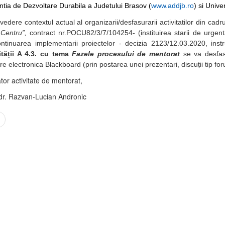
ntia de Dezvoltare Durabila a Judetului Brasov (
www.addjb.ro
) si Unive
edere contextul actual al organizarii/desfasurarii activitatilor din cadr
Centru”,
contract nr.POCU82/3/7/104254- (instituirea starii de urge
ntinuarea implementarii proiectelor - decizia 2123/12.03.2020, inst
ității A 4.3. cu tema
Fazele procesului de mentorat
se va desfasu
e electronica Blackboard (prin postarea unei prezentari, discuții tip fo
or activitate de mentorat,
.dr. Razvan-Lucian Andronic