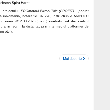
rsitatea Spiru Haret.
ul proiectului
“PROmotorii FIrmei Tale (PROFIT) – pentru
nta inRomania, hotararile CNSSU, instructiunile AMPOCU
ructiunea 4/12.03.2020 ) etc.)
workshopul din cadrul
ra in regim la distanta
,
prin intermediul platformei de
rum etc.).
Mai departe