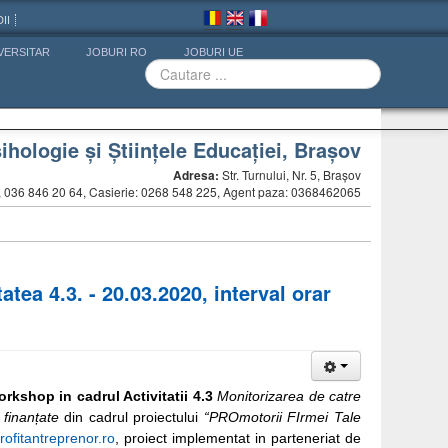
II
VERSITAR
JOBURI RO
JOBURI UE
ihologie și Științele Educației, Brașov
Adresa:
Str. Turnului, Nr. 5, Brașov
5, 036 846 20 64, Casierie: 0268 548 225, Agent paza: 0368462065
tea 4.3. - 20.03.2020, interval orar
orkshop
in cadrul Activitatii 4.3
Monitorizarea de catre
r finanțate
din cadrul proiectului
“PROmotorii FIrmei Tale
ofitantreprenor.ro
, proiect implementat in parteneriat de