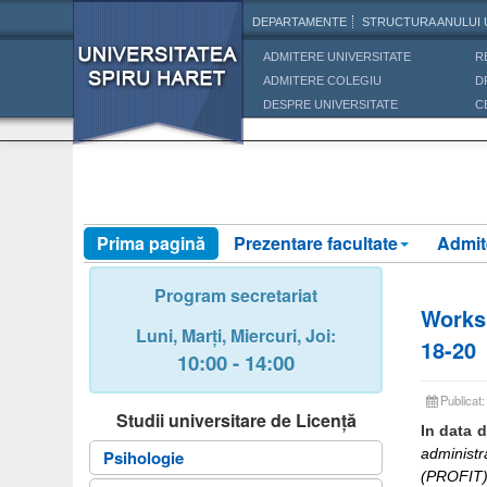
DEPARTAMENTE
STRUCTURA ANULUI 
ADMITERE UNIVERSITATE
R
ADMITERE COLEGIU
D
DESPRE UNIVERSITATE
C
Prima pagină
Prezentare facultate
Admit
Program secretariat
Worksh
Luni,
Marți,
Miercuri
, Joi
:
18-20
10:00 - 14:00
Publicat
Studii universitare de Licență
In data d
administr
Psihologie
(PROFIT)