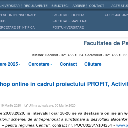
UNIVERSITAR
REGULAMENTE
BIBLIOTECI
ADRESE
CONTACT
ACTE STUD
ELATII INTERNATIONALE
FACULTATI - LICENTA
COLEGIUL UNI
PPD
FACULTATI - MASTERAT
ERCETARE STIINTIFICA
POSTUNIVERSITARE
Facultatea de Ps
Telefon:
Decanat -
021 455 10 64, Secretariat - 021 455 10 6
ere 2025
Cercetare
Contact
Căutare
op online in cadrul proiectului PROFIT, Activita
: 19 Martie 2020
Ultima actualizare: 30 Martie 2020
e 20.03.2020, in intervalul orar 18-20
se va desfasura online
un w
atorul schemei de antreprenoriat a functionarii si dezvoltarii afacerilo
 – pentru regiunea Centru”,
contract nr. POCU82/3/7/104254 -
www.pr