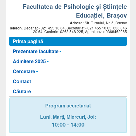
Facultatea de Psihologie și Științele
Educației, Brașov
Adresa:
Str. Turnului, Nr. 5, Brașov
Telefon:
Decanat -
021 455 10 64, Secretariat - 021 455 10 65, 036 846
20 64, Casierie: 0268 548 225, Agent paza: 0368462065
Prima pagină
Prezentare facultate
Admitere 2025
Cercetare
Contact
Căutare
Program secretariat
Luni,
Marți,
Miercuri
, Joi
:
10:00 - 14:00