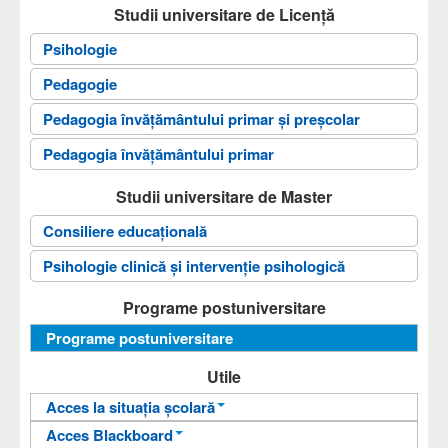
Studii universitare de Licență
Psihologie
Pedagogie
Pedagogia învăţământului primar și preșcolar
Pedagogia învăţământului primar
Studii universitare de Master
Consiliere educațională
Psihologie clinică și intervenție psihologică
Programe postuniversitare
Programe postuniversitare
Utile
Acces la situația școlară
Acces Blackboard
Informații pentru acces