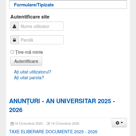
Formulare/Tipizate
Informații pentru acces
Autentificare
Autentificare
Autentificare site
Ţine-mă minte
Autentificare
Aţi uitat utilizatorul?
Aţi uitat parola?
ANUNȚURI - AN UNIVERSITAR 2025 -
2026
16 Octombrie 2025
16 Octombrie 2025
TAXE ELIBERARE DOCUMENTE 2025 - 2026