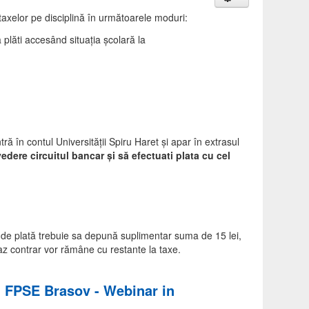
 taxelor pe disciplină în următoarele moduri:
a plăti accesând situația școlară la
ră în contul Universităţii Spiru Haret şi apar în extrasul
edere circuitul bancar şi să efectuati plata cu cel
 de plată trebuie sa depună suplimentar suma de 15 lei,
az contrar vor rămâne cu restante la taxe.
tii FPSE Brasov - Webinar in