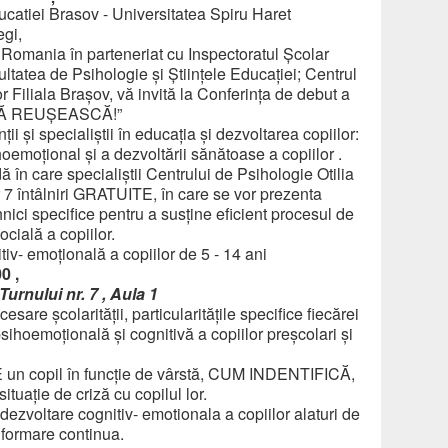
ucatiei Brasov - Universitatea Spiru Haret
egi,
 Romania în parteneriat cu Inspectoratul Școlar
ltatea de Psihologie și Științele Educației; Centrul
Filiala Brașov, vă invită la Conferința de debut a
 SĂ REUȘEASCĂ!”
i și specialiștii în educația și dezvoltarea copiilor:
hoemoțional și a dezvoltării sănătoase a copiilor .
 în care specialiștii Centrului de Psihologie Otilia
or 7 întâlniri GRATUITE, în care se vor prezenta
hnici specifice pentru a susține eficient procesul de
ocială a copiilor.
iv- emoțională a copiilor de 5 - 14 ani
0 ,
urnului nr. 7 , Aula 1
esare școlarității, particularitățile specifice fiecărei
sihoemoțională și cognitivă a copiilor preșcolari și
E un copil în funcție de vârstă, CUM INDENTIFICĂ,
ie de criză cu copilul lor.
e dezvoltare cognitiv- emotionala a copiilor alaturi de
 formare continua.