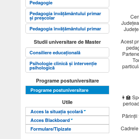
Pedagogie
Pedagogia învăţământului primar
Cent
și preșcolar
Județean
Pedagogia învăţământului primar
Județea
Acest pr
Studii universitare de Master
pedago
Consiliere educațională
Partene
Tod
Psihologie clinică și intervenție
particul
psihologică
Programe postuniversitare
Programe postuniversitare
👩‍🏫 Sp
Utile
perioad
Acces la situația școlară
Părinți
Acces Blackboard
Informații pentru acces
Cadrele d
Formulare/Tipizate
Informații pentru acces
Autentificare