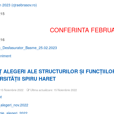
 2023 (cjraebrasov.ro)
CONFERINTA FEBRUA
_Desfasurator_Basme_25.02.2023
niment
 ALEGERI ALE STRUCTURILOR ȘI FUNCȚIILO
RSITĂȚII SPIRU HARET
: 15 Noiembrie 2022
Ultima actualizare: 15 Noiembrie 2022
t
_alegeri_nov.2022
gie_alegeri_2022