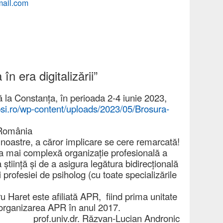
mail.com
n era digitalizării”
 la Constanța, în perioada 2-4 iunie 2023,
psi.ro/wp-
content/uploads/2023/05/
Brosura-
 România
i noastre, a căror implicare se cere remarcată!
a mai complexă organizaţie profesională a
ştiinţă şi de a asigura legătura bidirecţională
i profesiei de psiholog (cu toate specializările
u Haret este afiliată APR, fiind prima unitate
eorganizarea APR în anul 2017.
prof.univ.dr. Răzvan-Lucian Andronic