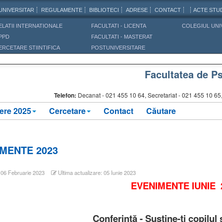
UNIVERSITAR
REGULAMENTE
BIBLIOTECI
ADRESE
CONTACT
ACTE STUD
ELATII INTERNATIONALE
FACULTATI - LICENTA
COLEGIUL UNI
PPD
FACULTATI - MASTERAT
ERCETARE STIINTIFICA
POSTUNIVERSITARE
Facultatea de Ps
Telefon:
Decanat -
021 455 10 64, Secretariat - 021 455 10 6
ere 2025
Cercetare
Contact
Căutare
MENTE 2023
: 06 Februarie 2023
Ultima actualizare: 05 Iunie 2023
EVENIMENTE IUNIE 
Conferință - Susține-ți copilul