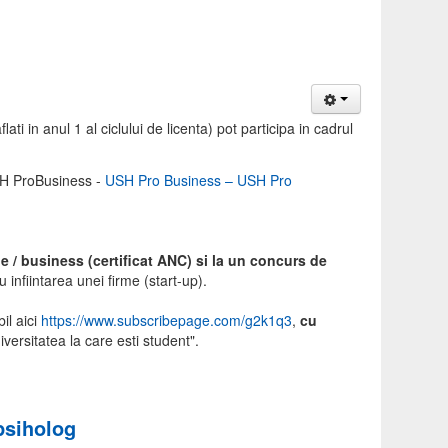
ati in anul 1 al ciclului de licenta) pot participa in cadrul
USH ProBusiness -
USH Pro Business – USH Pro
 / business (certificat ANC) si la un concurs de
u infiintarea unei firme (start-up).
il aici
https://www.
subscribepage.com/g2k1q3
,
cu
iversitatea la care esti student".
psiholog