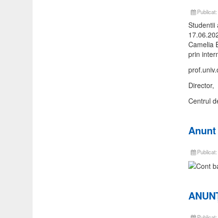
Publicat:
Studentii 
17.06.202
Camelia B
prin inter
prof.univ
Director,
Centrul de
Anunt
Publicat
ANUNȚ
Publicat