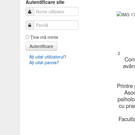
Autentificare
Autentificare site
Ţine-mă minte
Autentificare
2
Aţi uitat utilizatorul?
Conf
Aţi uitat parola?
având
Printre
Asoc
psiholo
cu prac
Faculta