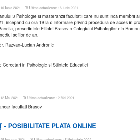
 16 Iunie 2021
Ultima actualizare: 16 Iunie 2021
anului 3 Psihologie si masteranzii facultatii care nu sunt inca membrii ai 
1, incepand cu ora 19 la o informare privind procedura de acces in prof
ancila, presedintele Filialei Brasov a Colegiului Psihologilor din Romani
mediul sefilor de an.
.dr. Razvan-Lucian Andronic
 Cercetari in Psihologie si Stiintele Educatiei
: 12 Mai 2021
Ultima actualizare: 12 Mai 2021
 - POSIBILITATE PLATA ONLINE
: 25 Ianuarie 2021
Ultima actualizare: 15 Noiembrie 2022