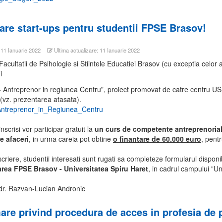
are start-ups pentru studentii FPSE Brasov!
: 11 Ianuarie 2022
Ultima actualizare: 11 Ianuarie 2022
Facultatii de Psihologie si Stiintele Educatiei Brasov (cu exceptia celor afl
ui
- Antreprenor in regiunea Centru”, proiect promovat de catre centru 
(vz. prezentarea atasata).
Antreprenor_in_Regiunea_Centru
inscrisi vor participar gratuit la
un curs de competente antreprenoriale
e afaceri
, in urma careia pot obtine
o finantare de 60.000 euro
, pentr
criere, studentii interesati sunt rugati sa completeze formularul disponib
rea FPSE Brasov - Universitatea Spiru Haret
, in cadrul campului "Un
.dr. Razvan-Lucian Andronic
are privind procedura de acces in profesia de 