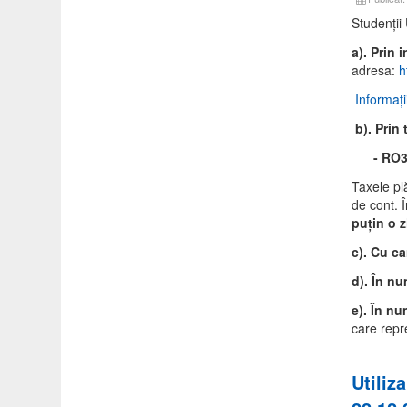
Studenţii
a). Prin 
adresa:
h
Informaţi
b).
Prin 
- RO35R
Taxele plă
de cont. 
puţin o z
c). Cu ca
d).
În num
e). În nu
care repr
Utiliz