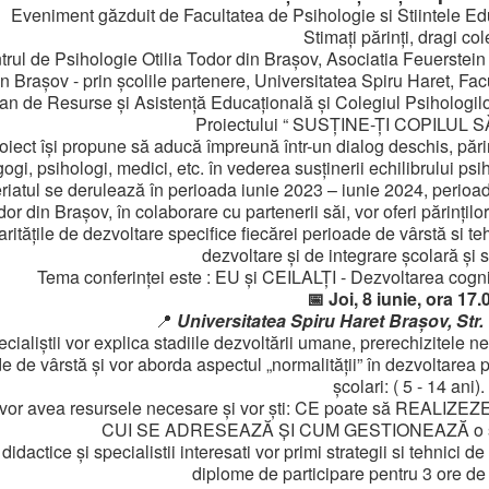
Eveniment găzduit de Facultatea de Psihologie si Stiintele Ed
Stimați părinți, dragi col
rul de Psihologie Otilia Todor din Brașov, Asociatia Feuerstein
 Brașov - prin școlile partenere, Universitatea Spiru Haret, Facu
n de Resurse și Asistență Educațională și Colegiul Psihologilor 
Proiectului “ SUSȚINE-ȚI COPILUL
oiect își propune să aducă împreună într-un dialog deschis, părinți
gi, psihologi, medici, etc. în vederea susținerii echilibrului psi
riatul se derulează în perioada iunie 2023 – iunie 2024, perioadă
or din Brașov, în colaborare cu partenerii săi, vor oferi părințil
aritățile de dezvoltare specifice fiecărei perioade de vârstă si te
dezvoltare și de integrare școlară și s
Tema conferinței este : EU și CEILALȚI - Dezvoltarea cognit
📅 Joi, 8 iunie, ora 17.0
📍
Universitatea Spiru Haret Brașov, Str. T
ecialiștii vor explica stadiile dezvoltării umane, prerechizitele nec
e de vârstă și vor aborda aspectul „normalității” în dezvoltarea p
școlari: ( 5 - 14 ani).
i vor avea resursele necesare și vor ști: CE poate să REALIZEZ
CUI SE ADRESEAZĂ ȘI CUM GESTIONEAZĂ o situaț
idactice și specialistii interesati vor primi strategii si tehnici d
diplome de participare pentru 3 ore de