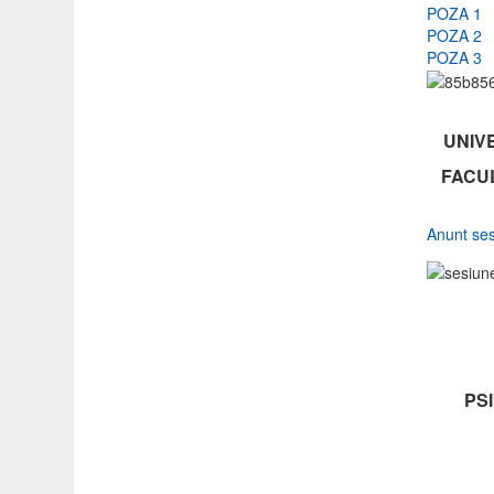
POZA 1
POZA 2
POZA 3
UNIV
FACUL
Anunt se
PS