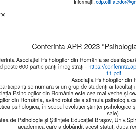
Informații.
cdp.otiliatodor@g
Conferinta APR 2023 “Psihologia î
erinta Asociației Psihologilor din România se desfășoară
 peste 600 participanți înregistrați -
https://conferinta.a
11.pdf
Asociația Psihologilor din
 participanți se numără si un grup de studenți ai facultăți
iația Psihologilor din România este cea mai veche şi ce
gilor din România, având rolul de a stimula psihologia ca 
tica psihologică, în scopul evoluţiei ştiinţei psihologice ş
sale)
tea de Psihologie și Științele Educației Brașov, Univ.Spir
academică care a dobândit acest statut, după r