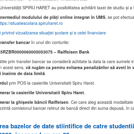
 Universităţii SPIRU HARET au posibilitatea achitării taxei de studiu şi a
intermediul modulului de plăţi online integrat în UMS
, se pot efectu
ttps://situatiescolara.spiruharet.ro
i privind vizualizarea situaţiei şcolare şi a celei financiare
transfer bancar
în unul din conturile:
ZBR0000060005053075 – Raiffeisen Bank
tite prin transfer bancar se consideră achitate la data la care sumele int
În acest sens,
vă rugăm ca pentru evitarea penalizărilor să aveti în v
i înainte de data limită
.
rdul
prin POS la casieriile Universitatii Spiru Haret.
erar la casieriile Universitatii Spiru Haret
.
merar la ghișeele băncii Raiffeisen
. Cei care aleg această modalitate
ezintă comisionul bancar retinut de bancă direct din suma depusă, în c
area bazelor de date stiintifice de catre studen