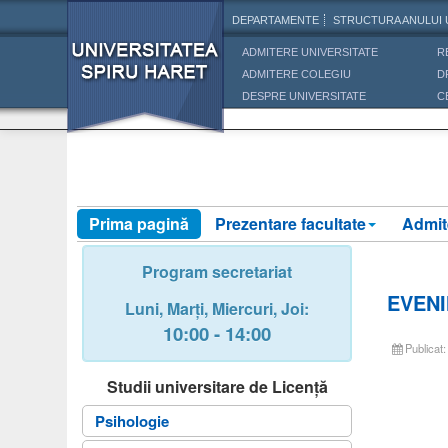
DEPARTAMENTE
STRUCTURA ANULUI 
ADMITERE UNIVERSITATE
R
ADMITERE COLEGIU
D
DESPRE UNIVERSITATE
C
Prima pagină
Prezentare facultate
Admit
Program secretariat
EVENI
Luni,
Marți,
Miercuri
, Joi
:
10:00 - 14:00
Publicat
Studii universitare de Licență
Psihologie