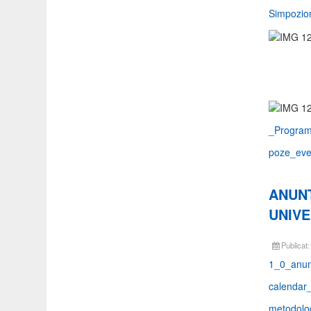
Simpozion
_Program
poze_eve
ANUNȚ
UNIVE
Publicat
1_0_anun
calendar
metodolo