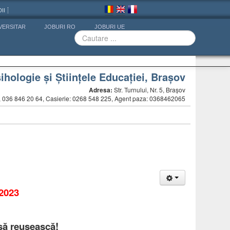
II
VERSITAR
JOBURI RO
JOBURI UE
ihologie și Științele Educației, Brașov
Adresa:
Str. Turnului, Nr. 5, Brașov
5, 036 846 20 64, Casierie: 0268 548 225, Agent paza: 0368462065
2023
 să reușească!