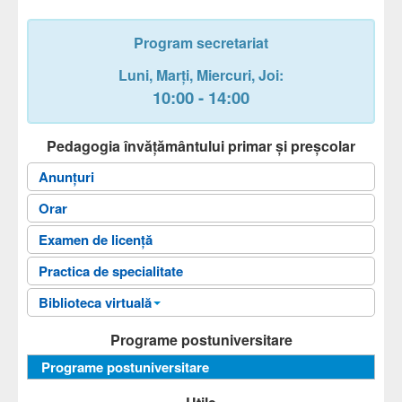
Program secretariat
Luni,
Marți,
Miercuri
, Joi
:
10:00 - 14:00
Pedagogia învăţământului primar și preșcolar
Anunțuri
Orar
Examen de licență
Practica de specialitate
Biblioteca virtuală
Fișele disciplinelor
Programe postuniversitare
Ghiduri universitare
Programe postuniversitare
Sinteze