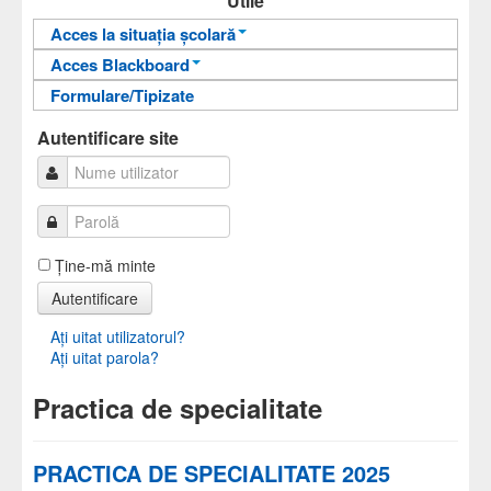
Utile
Acces la situația școlară
Acces Blackboard
Informații pentru acces
Formulare/Tipizate
Informații pentru acces
Autentificare
Autentificare
Autentificare site
Ţine-mă minte
Autentificare
Aţi uitat utilizatorul?
Aţi uitat parola?
Practica de specialitate
PRACTICA DE SPECIALITATE 2025