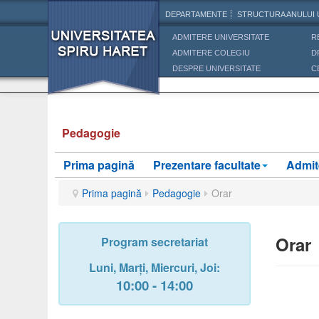
DEPARTAMENTE
STRUCTURA ANULUI 
ADMITERE UNIVERSITATE
R
ADMITERE COLEGIU
D
DESPRE UNIVERSITATE
C
Pedagogie
Prima pagină
Prezentare facultate
Admit
Prima pagină
Pedagogie
Orar
Orar
Program secretariat
Luni,
Marți,
Miercuri
, Joi
:
10:00 - 14:00