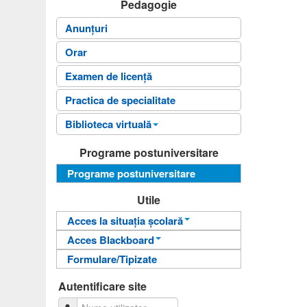
Pedagogie
Anunțuri
Orar
Examen de licență
Practica de specialitate
Biblioteca virtuală
Fișele disciplinelor
Programe postuniversitare
Ghiduri universitare
Programe postuniversitare
Sinteze
Utile
Acces la situația școlară
Acces Blackboard
Informații pentru acces
Formulare/Tipizate
Informații pentru acces
Autentificare
Autentificare
Autentificare site