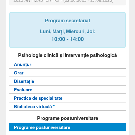
Program secretariat
Luni,
Marți,
Miercuri
, Joi
:
10:00 - 14:00
Psihologie clinică și intervenție psihologică
Anunțuri
Orar
Disertaţie
Evaluare
Practica de specialitate
Biblioteca virtuală
Fișele disciplinelor
Programe postuniversitare
Ghiduri universitare
Programe postuniversitare
Sinteze