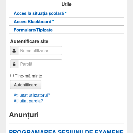
Utile
Acces la situația școlară
Acces Blackboard
Informații pentru acces
Formulare/Tipizate
Informații pentru acces
Autentificare
Autentificare
Autentificare site
Ţine-mă minte
Autentificare
Aţi uitat utilizatorul?
Aţi uitat parola?
Anunțuri
PROGRAMAREA SESIUNII DE EXAMENE