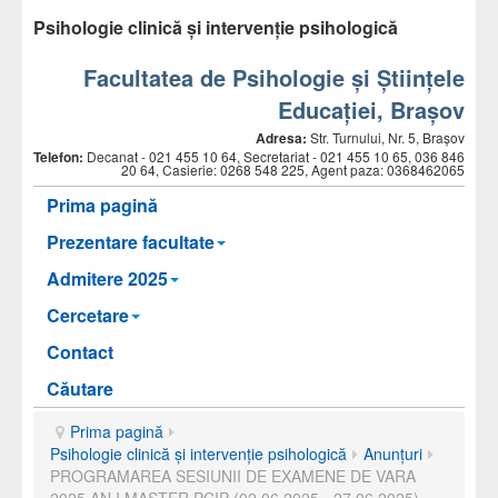
Psihologie clinică și intervenție psihologică
Facultatea de Psihologie și Științele
Educației, Brașov
Adresa:
Str. Turnului, Nr. 5, Brașov
Telefon:
Decanat -
021 455 10 64, Secretariat - 021 455 10 65, 036 846
20 64, Casierie: 0268 548 225, Agent paza: 0368462065
Prima pagină
Prezentare facultate
Admitere 2025
Cercetare
Contact
Căutare
Prima pagină
Psihologie clinică și intervenție psihologică
Anunțuri
PROGRAMAREA SESIUNII DE EXAMENE DE VARA
2025 AN I MASTER PCIP (02.06.2025 - 27.06.2025)