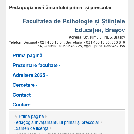
Pedagogia învăţământului primar și preșcolar
Facultatea de Psihologie și Științele
Educației, Brașov
Adresa:
Str. Turnului, Nr. 5, Brașov
Telefon:
Decanat -
021 455 10 64, Secretariat - 021 455 10 65, 036 846
20 64, Casierie: 0268 548 225, Agent paza: 0368462065
Prima pagină
Prezentare facultate
Admitere 2025
Cercetare
Contact
Căutare
Prima pagină
Pedagogia învăţământului primar și preșcolar
Examen de licență
EXAMEN DE LICENTA sesiunea februarie 2026