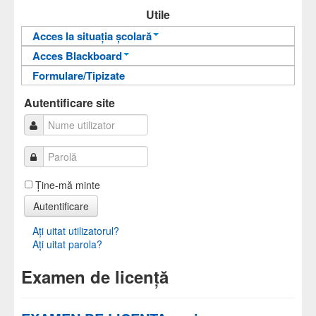
Sinteze
Utile
Acces la situația școlară
Acces Blackboard
Informații pentru acces
Formulare/Tipizate
Informații pentru acces
Autentificare
Autentificare
Autentificare site
Ţine-mă minte
Autentificare
Aţi uitat utilizatorul?
Aţi uitat parola?
Examen de licență