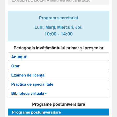
Program secretariat
Luni,
Marți,
Miercuri
, Joi
:
10:00 - 14:00
Pedagogia învăţământului primar și preșcolar
Anunțuri
Orar
Examen de licență
Practica de specialitate
Biblioteca virtuală
Fișele disciplinelor
Programe postuniversitare
Ghiduri universitare
Programe postuniversitare