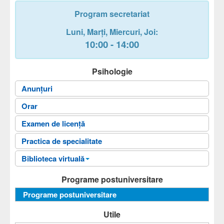
Program secretariat
Luni,
Marți,
Miercuri
, Joi
:
10:00 - 14:00
Psihologie
Anunțuri
Orar
Examen de licență
Practica de specialitate
Biblioteca virtuală
Fișele disciplinelor
Programe postuniversitare
Ghiduri universitare
Programe postuniversitare
Sinteze
Utile