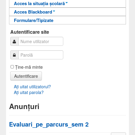
Acces la situația școlară
Acces Blackboard
Informații pentru acces
Formulare/Tipizate
Informații pentru acces
Autentificare
Autentificare
Autentificare site
Ţine-mă minte
Autentificare
Aţi uitat utilizatorul?
Aţi uitat parola?
Anunțuri
Evaluari_pe_parcurs_sem 2