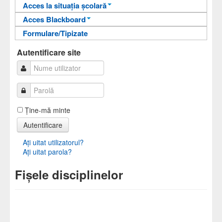
Acces la situația școlară
Acces Blackboard
Informații pentru acces
Formulare/Tipizate
Informații pentru acces
Autentificare
Autentificare
Autentificare site
Ţine-mă minte
Autentificare
Aţi uitat utilizatorul?
Aţi uitat parola?
Fișele disciplinelor