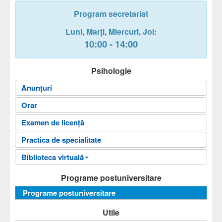
Program secretariat
Luni,
Marți,
Miercuri
, Joi
:
10:00 - 14:00
Psihologie
Anunțuri
Orar
Examen de licență
Practica de specialitate
Biblioteca virtuală
Fișele disciplinelor
Programe postuniversitare
Ghiduri universitare
Programe postuniversitare
Sinteze
Utile