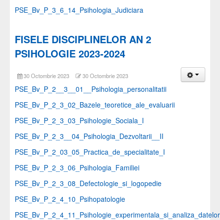
PSE_Bv_P_3_6_14_Psihologia_Judiciara
FISELE DISCIPLINELOR AN 2
PSIHOLOGIE 2023-2024
30 Octombrie 2023
30 Octombrie 2023
PSE_Bv_P_2__3__01__Psihologia_personalitatii
PSE_Bv_P_2_3_02_Bazele_teoretice_ale_evaluarii
PSE_Bv_P_2_3_03_Psihologie_Sociala_I
PSE_Bv_P_2_3__04_Psihologia_Dezvoltarii__II
PSE_Bv_P_2_03_05_Practica_de_specialitate_I
PSE_Bv_P_2_3_06_Psihologia_Familiei
PSE_Bv_P_2_3_08_Defectologie_si_logopedie
PSE_Bv_P_2_4_10_Psihopatologie
PSE_Bv_P_2_4_11_Psihologie_experimentala_si_analiza_datelor