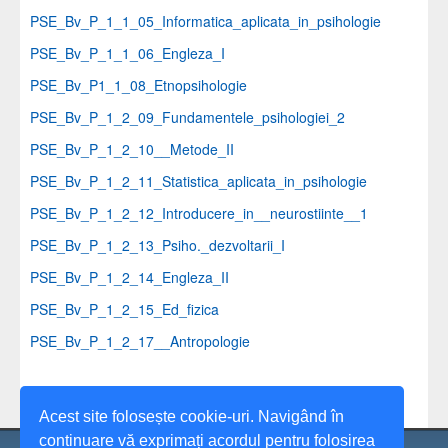
PSE_Bv_P_1_1_05_Informatica_aplicata_in_psihologie
PSE_Bv_P_1_1_06_Engleza_I
PSE_Bv_P1_1_08_Etnopsihologie
PSE_Bv_P_1_2_09_Fundamentele_psihologiei_2
PSE_Bv_P_1_2_10__Metode_II
PSE_Bv_P_1_2_11_Statistica_aplicata_in_psihologie
PSE_Bv_P_1_2_12_Introducere_in__neurostiinte__1
PSE_Bv_P_1_2_13_Psiho._dezvoltarii_I
PSE_Bv_P_1_2_14_Engleza_II
PSE_Bv_P_1_2_15_Ed_fizica
PSE_Bv_P_1_2_17__Antropologie
Acest site folosește cookie-uri. Navigând în
continuare vă exprimați acordul pentru folosirea