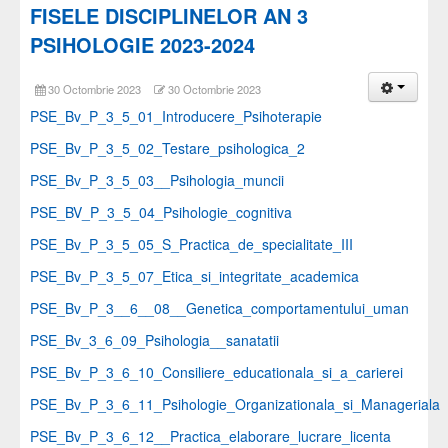
FISELE DISCIPLINELOR AN 3
PSIHOLOGIE 2023-2024
30 Octombrie 2023
30 Octombrie 2023
PSE_Bv_P_3_5_01_Introducere_Psihoterapie
PSE_Bv_P_3_5_02_Testare_psihologica_2
PSE_Bv_P_3_5_03__Psihologia_muncii
PSE_BV_P_3_5_04_Psihologie_cognitiva
PSE_Bv_P_3_5_05_S_Practica_de_specialitate_III
PSE_Bv_P_3_5_07_Etica_si_integritate_academica
PSE_Bv_P_3__6__08__Genetica_comportamentului_uman
PSE_Bv_3_6_09_Psihologia__sanatatii
PSE_Bv_P_3_6_10_Consiliere_educationala_si_a_carierei
PSE_Bv_P_3_6_11_Psihologie_Organizationala_si_Manageriala
PSE_Bv_P_3_6_12__Practica_elaborare_lucrare_licenta