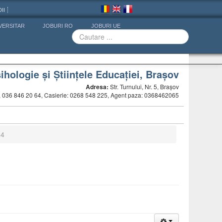
II
VERSITAR
JOBURI RO
JOBURI UE
ihologie și Științele Educației, Brașov
Adresa:
Str. Turnului, Nr. 5, Brașov
5, 036 846 20 64, Casierie: 0268 548 225, Agent paza: 0368462065
24