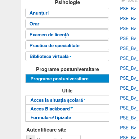
Psihologie
PSE_Bv_P
Anunțuri
PSE_Bv_P
Orar
PSE_Bv_P
Examen de licență
PSE_Bv_P
Practica de specialitate
PSE_Bv_P
Biblioteca virtuală
PSE_Bv_P
Fișele disciplinelor
PSE_Bv_P
Programe postuniversitare
Ghiduri universitare
PSE_Bv_P
Programe postuniversitare
Sinteze
PSE_Bv_P
Utile
PSE_Bv_P
Acces la situația școlară
PSE_Bv_P
Acces Blackboard
Informații pentru acces
Formulare/Tipizate
PSE_Bv_P
Informații pentru acces
Autentificare
PSE_Bv_P
Autentificare
Autentificare site
PSE_Bv_P