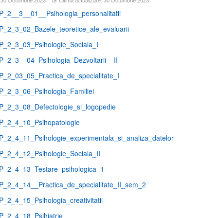
_2__3__01__Psihologia_personalitatii
_2_3_02_Bazele_teoretice_ale_evaluarii
_2_3_03_Psihologie_Sociala_I
_2_3__04_Psihologia_Dezvoltarii__II
_2_03_05_Practica_de_specialitate_I
_2_3_06_Psihologia_Familiei
_2_3_08_Defectologie_si_logopedie
_2_4_10_Psihopatologie
_2_4_11_Psihologie_experimentala_si_analiza_datelor
_2_4_12_Psihologie_Sociala_II
_2_4_13_Testare_psihologica_1
_2_4_14__Practica_de_specialitate_II_sem_2
_2_4_15_Psihologia_creativitatii
_2_4_18_Psihiatrie