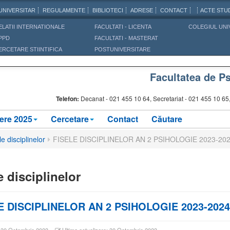
UNIVERSITAR
REGULAMENTE
BIBLIOTECI
ADRESE
CONTACT
ACTE STUD
ELATII INTERNATIONALE
FACULTATI - LICENTA
COLEGIUL UNI
PPD
FACULTATI - MASTERAT
ERCETARE STIINTIFICA
POSTUNIVERSITARE
Facultatea de Ps
Telefon:
Decanat -
021 455 10 64, Secretariat - 021 455 10 6
ere 2025
Cercetare
Contact
Căutare
le disciplinelor
FISELE DISCIPLINELOR AN 2 PSIHOLOGIE 2023-20
e disciplinelor
E DISCIPLINELOR AN 2 PSIHOLOGIE 2023-2024
: 30 Octombrie 2023
Ultima actualizare: 30 Octombrie 2023