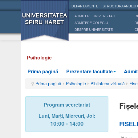
DEPARTAMENTE
STRUCTURA ANULUI 
ADMITERE UNIVERSITATE
R
ADMITERE COLEGIU
D
DESPRE UNIVERSITATE
C
Psihologie
Prima pagină
Prezentare facultate
Admit
Prima pagină
Psihologie
Biblioteca virtuală
Fișe
Fișel
Program secretariat
Luni,
Marți,
Miercuri
, Joi
:
10:00 - 14:00
FISEL
Publicat